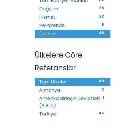
Tüm Faaliyet Alanları
Dağıtım
38
Hizmet
22
Perakende
5
Üretim
48
Ülkelere Göre
Referanslar
Tüm Ülkeler
48
Almanya
2
Amerika Birleşik Devletleri
1
(A.B.D.)
Türkiye
45